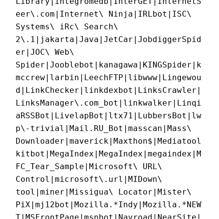
Library|integromedb|InterGET|InternetS
eer\.com|Internet\ Ninja|IRLbot|ISC\ 
Systems\ iRc\ Search\ 
2\.1|jakarta|Java|JetCar|JobdiggerSpid
er|JOC\ Web\ 
Spider|Jooblebot|kanagawa|KINGSpider|k
mccrew|larbin|LeechFTP|libwww|Lingewou
d|LinkChecker|linkdexbot|LinksCrawler|
LinksManager\.com_bot|linkwalker|Linqi
aRSSBot|LivelapBot|ltx71|LubbersBot|lw
p\-trivial|Mail.RU_Bot|masscan|Mass\ 
Downloader|maverick|Maxthon$|Mediatool
kitbot|MegaIndex|MegaIndex|megaindex|M
FC_Tear_Sample|Microsoft\ URL\ 
Control|microsoft\.url|MIDown\ 
tool|miner|Missigua\ Locator|Mister\ 
PiX|mj12bot|Mozilla.*Indy|Mozilla.*NEW
T|MSFrontPage|msnbot|Navroad|NearSite|