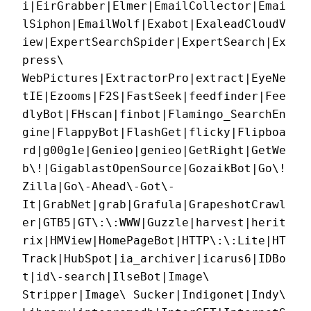
i|EirGrabber|Elmer|EmailCollector|Emai
lSiphon|EmailWolf|Exabot|ExaleadCloudV
iew|ExpertSearchSpider|ExpertSearch|Ex
press\ 
WebPictures|ExtractorPro|extract|EyeNe
tIE|Ezooms|F2S|FastSeek|feedfinder|Fee
dlyBot|FHscan|finbot|Flamingo_SearchEn
gine|FlappyBot|FlashGet|flicky|Flipboa
rd|g00g1e|Genieo|genieo|GetRight|GetWe
b\!|GigablastOpenSource|GozaikBot|Go\!
Zilla|Go\-Ahead\-Got\-
It|GrabNet|grab|Grafula|GrapeshotCrawl
er|GTB5|GT\:\:WWW|Guzzle|harvest|herit
rix|HMView|HomePageBot|HTTP\:\:Lite|HT
Track|HubSpot|ia_archiver|icarus6|IDBo
t|id\-search|IlseBot|Image\ 
Stripper|Image\ Sucker|Indigonet|Indy\ 