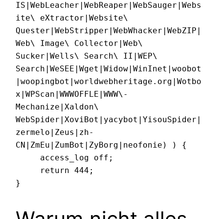
IS|WebLeacher|WebReaper|WebSauger|Webs
ite\ eXtractor|Website\ 
Quester|WebStripper|WebWhacker|WebZIP|
Web\ Image\ Collector|Web\ 
Sucker|Wells\ Search\ II|WEP\ 
Search|WeSEE|Wget|Widow|WinInet|woobot
|woopingbot|worldwebheritage.org|Wotbo
x|WPScan|WWWOFFLE|WWW\-
Mechanize|Xaldon\ 
WebSpider|XoviBot|yacybot|YisouSpider|
zermelo|Zeus|zh-
CN|ZmEu|ZumBot|ZyBorg|neofonie) ) {

     access_log off;

     return 444;

Warum nicht alles