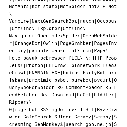
NetAnts|netEstate|NetSpider|NetZIP|Net
\ 
Vampire|NextGenSearchBot|nutch|Octopus
|Offline\ Explorer|Offline\ 
Navigator|OpenindexSpider|OpenWebSpide
r|OrangeBot|Owlin|PageGrabber|PagesInv
entory|panopta|panscient\.com|Papa\ 
Foto|pavuk|pcBrowser|PECL\:\:HTTP|Peop
lePal|Photon|PHPCrawl|planetwork|Pleas
eCrawl|PNAMAIN.EXE|PodcastPartyBot|pri
jsbest|proximic|psbot|purebot|pycurl|Q
uerySeekerSpider|R6_CommentReader|R6_F
eedFetcher|RealDownload|ReGet|Riddler|
Rippers\ 
0|rogerbot|RSSingBot|rv\:1.9.1|RyzeCra
wler|SafeSearch|SBIder|Scrapy|Scrapy|S
creaming|SeaMonkey$|search.goo.ne.jp|S