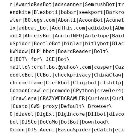
r|AwarioRssBot|adscanner|SemrushBot|tr
endkite|Blexboti|babar|seekport|Barkro
wler|80legs.com|Abonti|AcoonBot|Acunet
ix|adbeat_bot|AddThis.com|adidxbot|ADm
antX|AhrefsBot|AngloINFO|Antelope|Baid
uSpider|BeetleBot|binlar|bitlybot|Blac
kWidow|BLP_bbot|BoardReader|Bolt\ 
0|BOT\ for\ JCE|Bot\ 
mailto\:craftbot@yahoo\.com|casper|Caz
oodleBot|CCBot|checkprivacy|ChinaClaw|
chromeframe|Clerkbot|Cliqzbot|clshttp|
CommonCrawler|comodo|CPython|crawler4j
|Crawlera|CRAZYWEBCRAWLER|Curious|Curl
|Custo|CWS_proxy|Default\ Browser\ 
0|diavol|DigExt|Digincore|DIIbot|disco
bot|DISCo|DoCoMo|DotBot|Download\ 
Demon|DTS.Agent|EasouSpider|eCatch|ecx