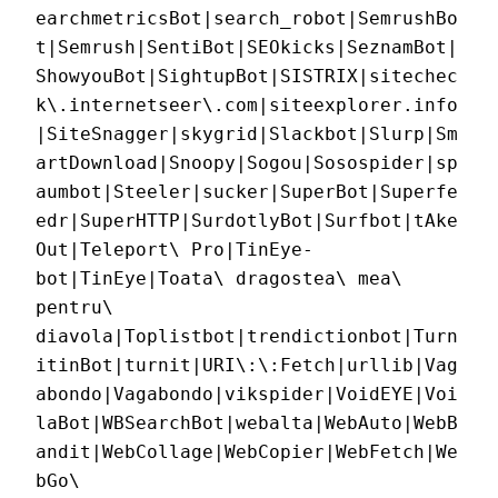
earchmetricsBot|search_robot|SemrushBo
t|Semrush|SentiBot|SEOkicks|SeznamBot|
ShowyouBot|SightupBot|SISTRIX|sitechec
k\.internetseer\.com|siteexplorer.info
|SiteSnagger|skygrid|Slackbot|Slurp|Sm
artDownload|Snoopy|Sogou|Sosospider|sp
aumbot|Steeler|sucker|SuperBot|Superfe
edr|SuperHTTP|SurdotlyBot|Surfbot|tAke
Out|Teleport\ Pro|TinEye-
bot|TinEye|Toata\ dragostea\ mea\ 
pentru\ 
diavola|Toplistbot|trendictionbot|Turn
itinBot|turnit|URI\:\:Fetch|urllib|Vag
abondo|Vagabondo|vikspider|VoidEYE|Voi
laBot|WBSearchBot|webalta|WebAuto|WebB
andit|WebCollage|WebCopier|WebFetch|We
bGo\ 